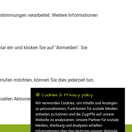
stimmungen verarbeitet. Weitere Informationen
r ein und klicken Sie auf "Anmelden". Sie
ufen möchten, können Sie dies jederzeit tun,
🍪 Cookies & Privacy policy
uellen Aktionen informieren zu dürfen!
Wir verwenden Cookies, um Inhalte und Anzeigen
zu personalisieren, Funktionen für soziale Medien
anbieten zu können und die Zugriffe auf unsere
Website zu analysieren. Unsere Partner für soziale
Medien, Werbung und Analysen erhalten
Informationen über Ihre Nutzung unserer Website.